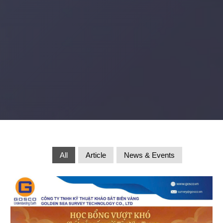
All
Article
News & Events