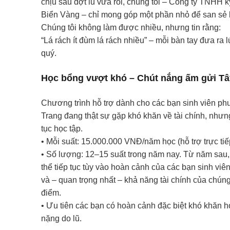
chịu sau đợt lũ vừa rồi, chúng tôi – Công ty TNHH k
Biển Vàng – chỉ mong góp một phần nhỏ để san sẻ 
Chúng tôi không làm được nhiều, nhưng tin rằng:
“Lá rách ít đùm lá rách nhiều” – mỗi bàn tay đưa ra
quý.
Học bổng vượt khó – Chút nắng ấm gửi Tâ
Chương trình hỗ trợ dành cho các bạn sinh viên p
Trang đang thật sự gặp khó khăn về tài chính, nhưng
tục học tập.
• Mỗi suất: 15.000.000 VNĐ/năm học (hỗ trợ trực tiế
• Số lượng: 12–15 suất trong năm nay. Từ năm sau,
thể tiếp tục tùy vào hoàn cảnh của các bạn sinh viên
và – quan trọng nhất – khả năng tài chính của chúng 
điểm.
• Ưu tiên các bạn có hoàn cảnh đặc biệt khó khăn 
nặng do lũ.